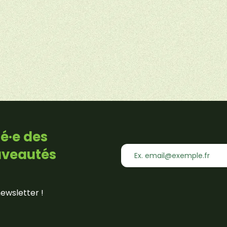
é·e des
uveautés
newsletter !