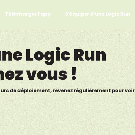
Télécharger l'app
S'équiper d'une Logic Run
ne Logic Run
hez vous !
ours de déploiement, revenez régulièrement pour voir s